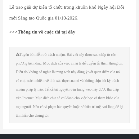
Lễ trao giải dự kiến tổ chức trong khuôn khổ Ngày hội Đổi
mới Sáng tạo Quốc gia 01/10/2026.
>>>Thông tin về cuộc thi tại đây
Tuyên bố miễn trừ trách nhiệm: Bài viết này được sao chép từ các
phương tiện khác. Mục đích của việc in lại là để truyền tải thêm thông tin.
Điều đó không có nghĩa là trang web này đồng ý với quan điểm của nó
và chịu trách nhiệm về tính xác thực của nó và không chịu bất kỳ trách
nhiệm pháp lý nào. Tất cả tài nguyên trên trang web này được thu thập
trên Internet. Mục đích chia sẻ chỉ dành cho việc học và tham khảo của
mọi người. Nếu có vi phạm bản quyền hoặc sở hữu trí tuệ, vui lòng để lại
tin nhắn cho chúng tôi.