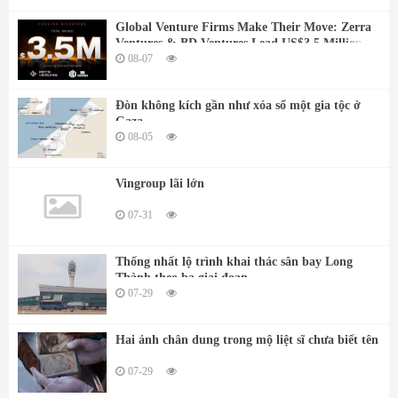
Global Venture Firms Make Their Move: Zerra
Ventures & BD Ventures Lead US$3.5 Million
Strategic Investment Into DCODEX
08-07
Đòn không kích gần như xóa sổ một gia tộc ở
Gaza
08-05
Vingroup lãi lớn
07-31
Thống nhất lộ trình khai thác sân bay Long
Thành theo ba giai đoạn
07-29
Hai ảnh chân dung trong mộ liệt sĩ chưa biết tên
07-29