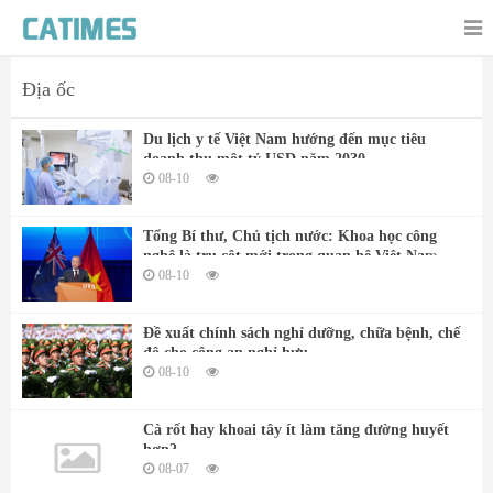
Địa ốc
Du lịch y tế Việt Nam hướng đến mục tiêu
doanh thu một tỷ USD năm 2030
08-10
Tổng Bí thư, Chủ tịch nước: Khoa học công
nghệ là trụ cột mới trong quan hệ Việt Nam -
Australia
08-10
Đề xuất chính sách nghỉ dưỡng, chữa bệnh, chế
độ cho công an nghỉ hưu
08-10
Cà rốt hay khoai tây ít làm tăng đường huyết
hơn?
08-07