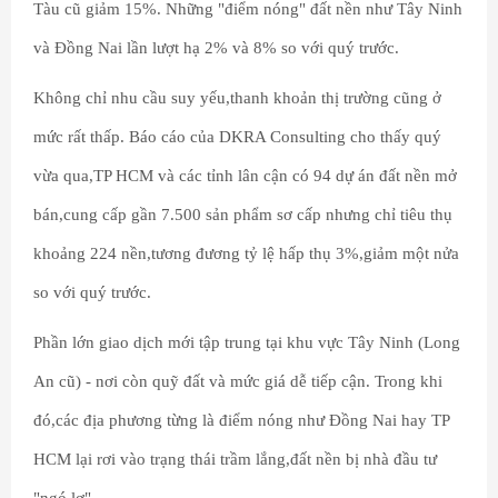
Tàu cũ giảm 15%. Những "điểm nóng" đất nền như Tây Ninh
và Đồng Nai lần lượt hạ 2% và 8% so với quý trước.
Không chỉ nhu cầu suy yếu,thanh khoản thị trường cũng ở
mức rất thấp. Báo cáo của DKRA Consulting cho thấy quý
vừa qua,TP HCM và các tỉnh lân cận có 94 dự án đất nền mở
bán,cung cấp gần 7.500 sản phẩm sơ cấp nhưng chỉ tiêu thụ
khoảng 224 nền,tương đương tỷ lệ hấp thụ 3%,giảm một nửa
so với quý trước.
Phần lớn giao dịch mới tập trung tại khu vực Tây Ninh (Long
An cũ) - nơi còn quỹ đất và mức giá dễ tiếp cận. Trong khi
đó,các địa phương từng là điểm nóng như Đồng Nai hay TP
HCM lại rơi vào trạng thái trầm lắng,đất nền bị nhà đầu tư