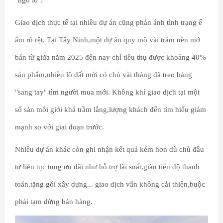
"ngó lơ".
Giao dịch thực tế tại nhiều dự án cũng phản ánh tình trạng ế
ẩm rõ rệt. Tại Tây Ninh,một dự án quy mô vài trăm nền mở
bán từ giữa năm 2025 đến nay chỉ tiêu thụ được khoảng 40%
sản phẩm,nhiều lô đất mới có chủ vài tháng đã treo bảng
"sang tay" tìm người mua mới. Không khí giao dịch tại một
số sàn môi giới khá trầm lắng,lượng khách đến tìm hiểu giảm
mạnh so với giai đoạn trước.
Nhiều dự án khác còn ghi nhận kết quả kém hơn dù chủ đầu
tư liên tục tung ưu đãi như hỗ trợ lãi suất,giãn tiến độ thanh
toán,tặng gói xây dựng... giao dịch vẫn không cải thiện,buộc
phải tạm dừng bán hàng.