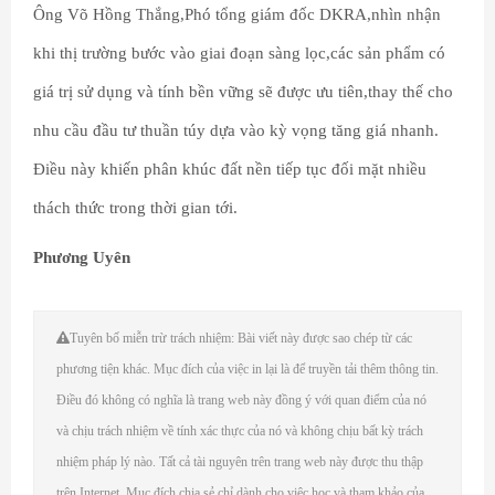
Ông Võ Hồng Thắng,Phó tổng giám đốc DKRA,nhìn nhận
khi thị trường bước vào giai đoạn sàng lọc,các sản phẩm có
giá trị sử dụng và tính bền vững sẽ được ưu tiên,thay thế cho
nhu cầu đầu tư thuần túy dựa vào kỳ vọng tăng giá nhanh.
Điều này khiến phân khúc đất nền tiếp tục đối mặt nhiều
thách thức trong thời gian tới.
Phương Uyên
Tuyên bố miễn trừ trách nhiệm: Bài viết này được sao chép từ các
phương tiện khác. Mục đích của việc in lại là để truyền tải thêm thông tin.
Điều đó không có nghĩa là trang web này đồng ý với quan điểm của nó
và chịu trách nhiệm về tính xác thực của nó và không chịu bất kỳ trách
nhiệm pháp lý nào. Tất cả tài nguyên trên trang web này được thu thập
trên Internet. Mục đích chia sẻ chỉ dành cho việc học và tham khảo của