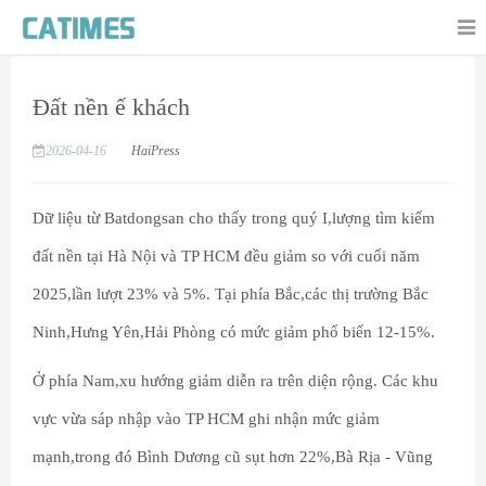
Đất nền ế khách
2026-04-16
HaiPress
Dữ liệu từ Batdongsan cho thấy trong quý I,lượng tìm kiếm
đất nền tại Hà Nội và TP HCM đều giảm so với cuối năm
2025,lần lượt 23% và 5%. Tại phía Bắc,các thị trường Bắc
Ninh,Hưng Yên,Hải Phòng có mức giảm phổ biến 12-15%.
Ở phía Nam,xu hướng giảm diễn ra trên diện rộng. Các khu
vực vừa sáp nhập vào TP HCM ghi nhận mức giảm
mạnh,trong đó Bình Dương cũ sụt hơn 22%,Bà Rịa - Vũng