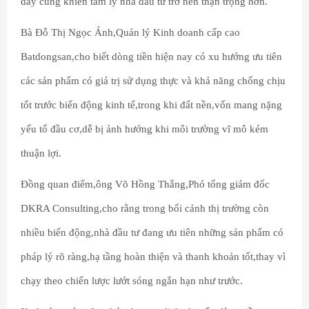
đây cũng khiến tâm lý nhà đầu tư trở nên thận trọng hơn.
Bà Đỗ Thị Ngọc Ánh,Quản lý Kinh doanh cấp cao
Batdongsan,cho biết dòng tiền hiện nay có xu hướng ưu tiên
các sản phẩm có giá trị sử dụng thực và khả năng chống chịu
tốt trước biến động kinh tế,trong khi đất nền,vốn mang nặng
yếu tố đầu cơ,dễ bị ảnh hưởng khi môi trường vĩ mô kém
thuận lợi.
Đồng quan điểm,ông Võ Hồng Thắng,Phó tổng giám đốc
DKRA Consulting,cho rằng trong bối cảnh thị trường còn
nhiều biến động,nhà đầu tư đang ưu tiên những sản phẩm có
pháp lý rõ ràng,hạ tầng hoàn thiện và thanh khoản tốt,thay vì
chạy theo chiến lược lướt sóng ngắn hạn như trước.