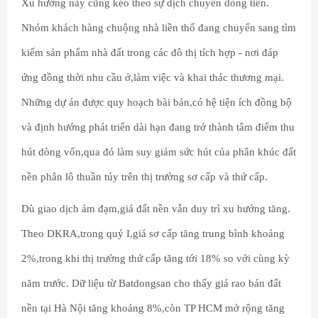
Xu hướng này cũng kéo theo sự dịch chuyển dòng tiền.
Nhóm khách hàng chuộng nhà liền thổ đang chuyển sang tìm
kiếm sản phẩm nhà đất trong các đô thị tích hợp - nơi đáp
ứng đồng thời nhu cầu ở,làm việc và khai thác thương mại.
Những dự án được quy hoạch bài bản,có hệ tiện ích đồng bộ
và định hướng phát triển dài hạn đang trở thành tâm điểm thu
hút dòng vốn,qua đó làm suy giảm sức hút của phân khúc đất
nền phân lô thuần túy trên thị trường sơ cấp và thứ cấp.
Dù giao dịch ảm đạm,giá đất nền vẫn duy trì xu hướng tăng.
Theo DKRA,trong quý I,giá sơ cấp tăng trung bình khoảng
2%,trong khi thị trường thứ cấp tăng tới 18% so với cùng kỳ
năm trước. Dữ liệu từ Batdongsan cho thấy giá rao bán đất
nền tại Hà Nội tăng khoảng 8%,còn TP HCM mở rộng tăng